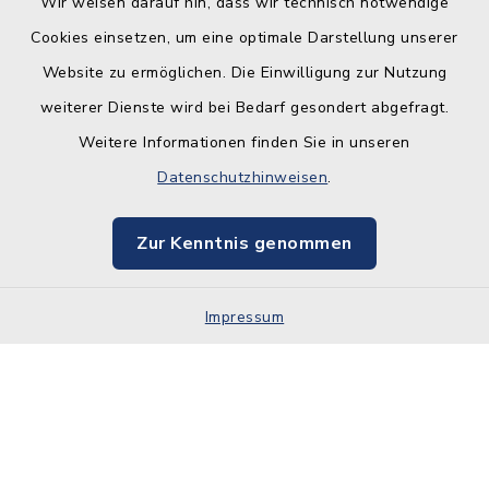
Wir weisen darauf hin, dass wir technisch notwendige
Cookies einsetzen, um eine optimale Darstellung unserer
Website zu ermöglichen. Die Einwilligung zur Nutzung
Kontakt
weiterer Dienste wird bei Bedarf gesondert abgefragt.
Weitere Informationen finden Sie in unseren
Barrierefreiheit
Datenschutzhinweisen
.
Datenschutz
Zur Kenntnis genommen
Impressum
Sitemap
Impressum
Cookie-Einstellungen