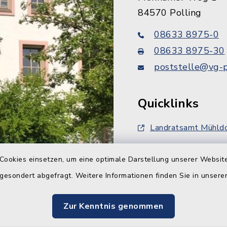
84570 Polling
08633 8975-0
08633 8975-30
poststelle@vg-p
Quicklinks
Landratsamt Mühldo
FlurNatur-Förderun
Cookies einsetzen, um eine optimale Darstellung unserer Website
Bahnausbau ABS 3
 gesondert abgefragt. Weitere Informationen finden Sie in unser
Zur Kenntnis genommen