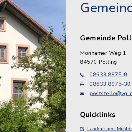
Gemeind
Gemeinde Poll
Monhamer Weg 1
84570 Polling
08633 8975-0
08633 8975-30
poststelle@vg-p
Quicklinks
Landratsamt Mühldo