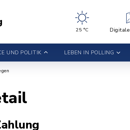
g
Digital
25 °C
E UND POLITIK
LEBEN IN POLLING
iegen
tail
Zahlung