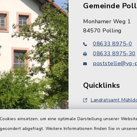
Gemeinde Poll
Monhamer Weg 1
84570 Polling
08633 8975-0
08633 8975-30
poststelle@vg-p
Quicklinks
Landratsamt Mühldo
FlurNatur-Förderun
Cookies einsetzen, um eine optimale Darstellung unserer Website
Bahnausbau ABS 3
 gesondert abgefragt. Weitere Informationen finden Sie in unser