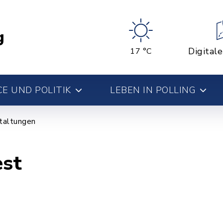
g
Digital
17 °C
E UND POLITIK
LEBEN IN POLLING
taltungen
est